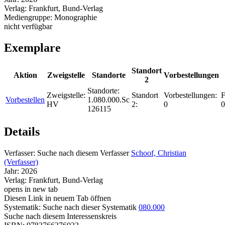
Verlag:
Frankfurt, Bund-Verlag
Mediengruppe:
Monographie
nicht verfügbar
Exemplare
Standort
Aktion
Zweigstelle
Standorte
Vorbestellungen
2
Standorte:
Zweigstelle:
Standort
Vorbestellungen:
F
Vorbestellen
1.080.000.Sc
HV
2:
0
0
126115
Details
Verfasser:
Suche nach diesem Verfasser
Schoof, Christian
(Verfasser)
Jahr:
2026
Verlag:
Frankfurt, Bund-Verlag
opens in new tab
Diesen Link in neuem Tab öffnen
Systematik:
Suche nach dieser Systematik
080.000
Suche nach diesem Interessenskreis