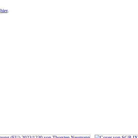
e
hier
.