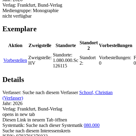
Verlag:
Frankfurt, Bund-Verlag
Mediengruppe:
Monographie
nicht verfügbar
Exemplare
Standort
Aktion
Zweigstelle
Standorte
Vorbestellungen
2
Standorte:
Zweigstelle:
Standort
Vorbestellungen:
F
Vorbestellen
1.080.000.Sc
HV
2:
0
0
126115
Details
Verfasser:
Suche nach diesem Verfasser
Schoof, Christian
(Verfasser)
Jahr:
2026
Verlag:
Frankfurt, Bund-Verlag
opens in new tab
Diesen Link in neuem Tab öffnen
Systematik:
Suche nach dieser Systematik
080.000
Suche nach diesem Interessenskreis