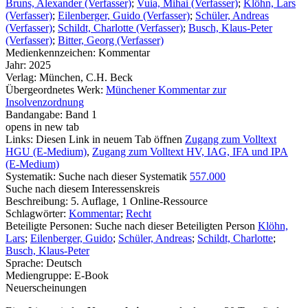
Bruns, Alexander (Verfasser)
;
Vuia, Mihai (Verfasser)
;
Klöhn, Lars
(Verfasser)
;
Eilenberger, Guido (Verfasser)
;
Schüler, Andreas
(Verfasser)
;
Schildt, Charlotte (Verfasser)
;
Busch, Klaus-Peter
(Verfasser)
;
Bitter, Georg (Verfasser)
Medienkennzeichen:
Kommentar
Jahr:
2025
Verlag:
München, C.H. Beck
Übergeordnetes Werk:
Münchener Kommentar zur
Insolvenzordnung
Bandangabe:
Band 1
opens in new tab
Links:
Diesen Link in neuem Tab öffnen
Zugang zum Volltext
HGU (E-Medium)
,
Zugang zum Volltext HV, IAG, IFA und IPA
(E-Medium)
Systematik:
Suche nach dieser Systematik
557.000
Suche nach diesem Interessenskreis
Beschreibung:
5. Auflage, 1 Online-Ressource
Schlagwörter:
Kommentar
;
Recht
Beteiligte Personen:
Suche nach dieser Beteiligten Person
Klöhn,
Lars
;
Eilenberger, Guido
;
Schüler, Andreas
;
Schildt, Charlotte
;
Busch, Klaus-Peter
Sprache:
Deutsch
Mediengruppe:
E-Book
Neuerscheinungen