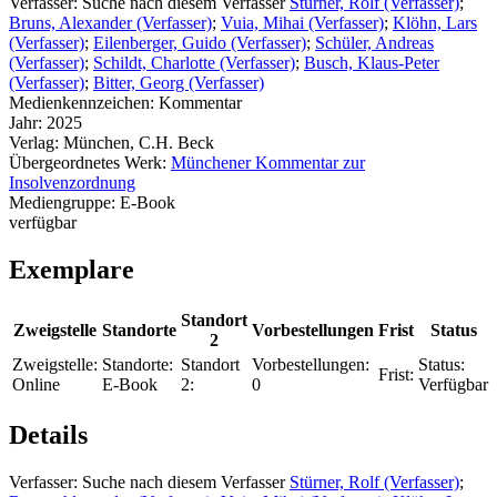
Verfasser:
Suche nach diesem Verfasser
Stürner, Rolf (Verfasser)
;
Bruns, Alexander (Verfasser)
;
Vuia, Mihai (Verfasser)
;
Klöhn, Lars
(Verfasser)
;
Eilenberger, Guido (Verfasser)
;
Schüler, Andreas
(Verfasser)
;
Schildt, Charlotte (Verfasser)
;
Busch, Klaus-Peter
(Verfasser)
;
Bitter, Georg (Verfasser)
Medienkennzeichen:
Kommentar
Jahr:
2025
Verlag:
München, C.H. Beck
Übergeordnetes Werk:
Münchener Kommentar zur
Insolvenzordnung
Mediengruppe:
E-Book
verfügbar
Exemplare
Standort
Zweigstelle
Standorte
Vorbestellungen
Frist
Status
2
Zweigstelle:
Standorte:
Standort
Vorbestellungen:
Status:
Frist:
Online
E-Book
2:
0
Verfügbar
Details
Verfasser:
Suche nach diesem Verfasser
Stürner, Rolf (Verfasser)
;