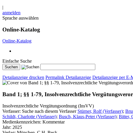
|
anmelden
Sprache auswählen
Online-Katalog
Online-Katalog
Einfache Suche
Detailanzeige drucken
Permalink Detailanzeige
Detailanzeige per E-
Band 1; §§ 1-79, Insolvenzrechtliche Vergütungsver
Insolvenzrechtliche Vergütungsordnung (InsVV)
Verfasser:
Suche nach diesem Verfasser
Stürner, Rolf (Verfasser)
;
Bru
Schildt, Charlotte (Verfasser)
;
Busch, Klaus-Peter (Verfasser)
;
Bitter,
Medienkennzeichen:
Kommentar
Jahr:
2025
Verlag:
München, C.H. Beck