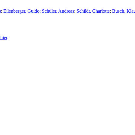
s
;
Eilenberger, Guido
;
Schüler, Andreas
;
Schildt, Charlotte
;
Busch, Klau
e
hier
.