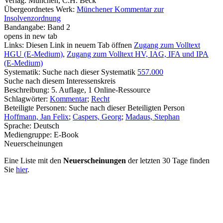
Verlag:
München, C.H. Beck
Übergeordnetes Werk:
Münchener Kommentar zur
Insolvenzordnung
Bandangabe:
Band 2
opens in new tab
Links:
Diesen Link in neuem Tab öffnen
Zugang zum Volltext
HGU (E-Medium)
,
Zugang zum Volltext HV, IAG, IFA und IPA
(E-Medium)
Systematik:
Suche nach dieser Systematik
557.000
Suche nach diesem Interessenskreis
Beschreibung:
5. Auflage, 1 Online-Ressource
Schlagwörter:
Kommentar
;
Recht
Beteiligte Personen:
Suche nach dieser Beteiligten Person
Hoffmann, Jan Felix
;
Caspers, Georg
;
Madaus, Stephan
Sprache:
Deutsch
Mediengruppe:
E-Book
Neuerscheinungen
Eine Liste mit den
Neuerscheinungen
der letzten 30 Tage finden
Sie
hier
.