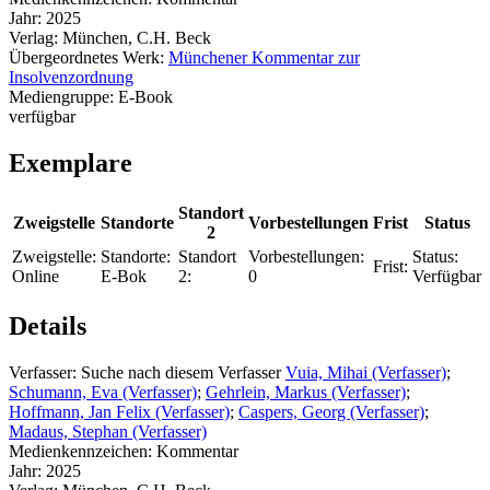
Jahr:
2025
Verlag:
München, C.H. Beck
Übergeordnetes Werk:
Münchener Kommentar zur
Insolvenzordnung
Mediengruppe:
E-Book
verfügbar
Exemplare
Standort
Zweigstelle
Standorte
Vorbestellungen
Frist
Status
2
Zweigstelle:
Standorte:
Standort
Vorbestellungen:
Status:
Frist:
Online
E-Bok
2:
0
Verfügbar
Details
Verfasser:
Suche nach diesem Verfasser
Vuia, Mihai (Verfasser)
;
Schumann, Eva (Verfasser)
;
Gehrlein, Markus (Verfasser)
;
Hoffmann, Jan Felix (Verfasser)
;
Caspers, Georg (Verfasser)
;
Madaus, Stephan (Verfasser)
Medienkennzeichen:
Kommentar
Jahr:
2025