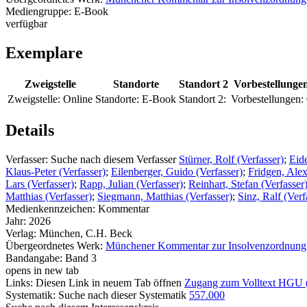
Mediengruppe:
E-Book
verfügbar
Exemplare
Zweigstelle
Standorte
Standort 2
Vorbestellunge
Zweigstelle:
Online
Standorte:
E-Book
Standort 2:
Vorbestellungen:
Details
Verfasser:
Suche nach diesem Verfasser
Stürner, Rolf (Verfasser)
;
Eide
Klaus-Peter (Verfasser)
;
Eilenberger, Guido (Verfasser)
;
Fridgen, Alex
Lars (Verfasser)
;
Rapp, Julian (Verfasser)
;
Reinhart, Stefan (Verfasser
Matthias (Verfasser)
;
Siegmann, Matthias (Verfasser)
;
Sinz, Ralf (Verf
Medienkennzeichen:
Kommentar
Jahr:
2026
Verlag:
München, C.H. Beck
Übergeordnetes Werk:
Münchener Kommentar zur Insolvenzordnung
Bandangabe:
Band 3
opens in new tab
Links:
Diesen Link in neuem Tab öffnen
Zugang zum Volltext HGU
Systematik:
Suche nach dieser Systematik
557.000