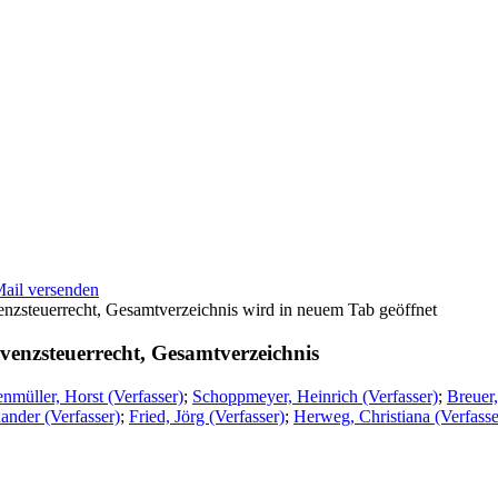
Mail versenden
wird in neuem Tab geöffnet
venzsteuerrecht, Gesamtverzeichnis
nmüller, Horst (Verfasser)
;
Schoppmeyer, Heinrich (Verfasser)
;
Breuer,
ander (Verfasser)
;
Fried, Jörg (Verfasser)
;
Herweg, Christiana (Verfasse