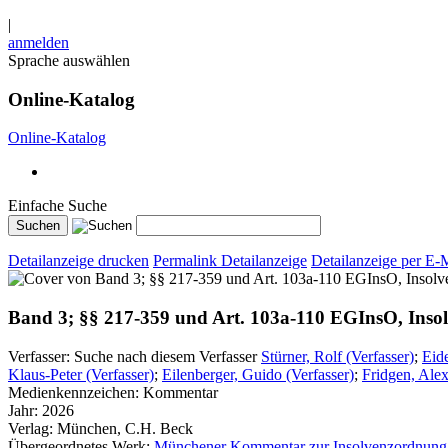
|
anmelden
Sprache auswählen
Online-Katalog
Online-Katalog
Einfache Suche
Detailanzeige drucken
Permalink Detailanzeige
Detailanzeige per E-
Band 3; §§ 217-359 und Art. 103a-110 EGInsO, Insol
Verfasser:
Suche nach diesem Verfasser
Stürner, Rolf (Verfasser)
;
Eide
Klaus-Peter (Verfasser)
;
Eilenberger, Guido (Verfasser)
;
Fridgen, Alex
Medienkennzeichen:
Kommentar
Jahr:
2026
Verlag:
München, C.H. Beck
Übergeordnetes Werk:
Münchener Kommentar zur Insolvenzordnung