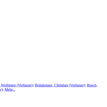
 Wolfgang (Verfasser)
;
Brünkmans, Christian (Verfasser)
;
Busch,
r)
;
Mehr...