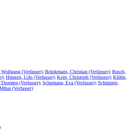
 Wolfgang (Verfasser)
;
Brünkmans, Christian (Verfasser)
;
Busch,
r)
;
Hintzen, Udo (Verfasser)
;
Kern, Christoph (Verfasser)
;
Klöhn,
 Thorsten (Verfasser)
;
Schumann, Eva (Verfasser)
;
Schüppen,
Mihai (Verfasser)
)