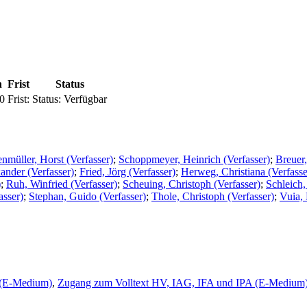
n
Frist
Status
0
Frist:
Status:
Verfügbar
nmüller, Horst (Verfasser)
;
Schoppmeyer, Heinrich (Verfasser)
;
Breuer,
ander (Verfasser)
;
Fried, Jörg (Verfasser)
;
Herweg, Christiana (Verfasse
)
;
Ruh, Winfried (Verfasser)
;
Scheuing, Christoph (Verfasser)
;
Schleich,
asser)
;
Stephan, Guido (Verfasser)
;
Thole, Christoph (Verfasser)
;
Vuia, 
 (E-Medium)
,
Zugang zum Volltext HV, IAG, IFA und IPA (E-Medium