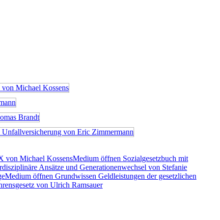
X von Michael Kossens
Medium öffnen Sozialgesetzbuch mit
rdisziplinäre Ansätze und Generationenwechsel von Stefanie
ge
Medium öffnen Grundwissen Geldleistungen der gesetzlichen
rensgesetz von Ulrich Ramsauer