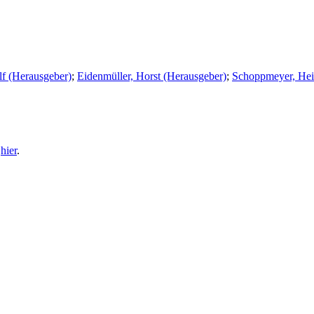
lf (Herausgeber)
;
Eidenmüller, Horst (Herausgeber)
;
Schoppmeyer, Hei
e
hier
.