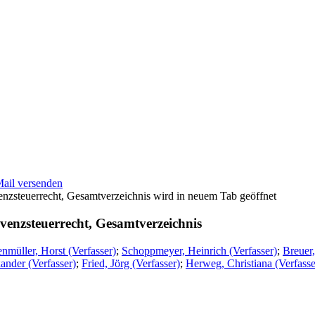
Mail versenden
wird in neuem Tab geöffnet
venzsteuerrecht, Gesamtverzeichnis
nmüller, Horst (Verfasser)
;
Schoppmeyer, Heinrich (Verfasser)
;
Breuer,
ander (Verfasser)
;
Fried, Jörg (Verfasser)
;
Herweg, Christiana (Verfasse