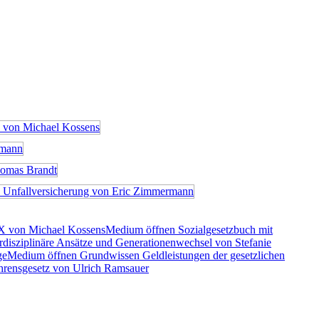
X von Michael Kossens
Medium öffnen Sozialgesetzbuch mit
rdisziplinäre Ansätze und Generationenwechsel von Stefanie
ge
Medium öffnen Grundwissen Geldleistungen der gesetzlichen
rensgesetz von Ulrich Ramsauer