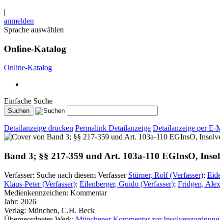
|
anmelden
Sprache auswählen
Online-Katalog
Online-Katalog
Einfache Suche
Detailanzeige drucken
Permalink Detailanzeige
Detailanzeige per E-
Band 3; §§ 217-359 und Art. 103a-110 EGInsO, Insol
Verfasser:
Suche nach diesem Verfasser
Stürner, Rolf (Verfasser)
;
Eide
Klaus-Peter (Verfasser)
;
Eilenberger, Guido (Verfasser)
;
Fridgen, Alex
Medienkennzeichen:
Kommentar
Jahr:
2026
Verlag:
München, C.H. Beck
Übergeordnetes Werk:
Münchener Kommentar zur Insolvenzordnung