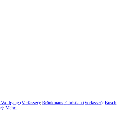
 Wolfgang (Verfasser)
;
Brünkmans, Christian (Verfasser)
;
Busch,
r)
;
Mehr...