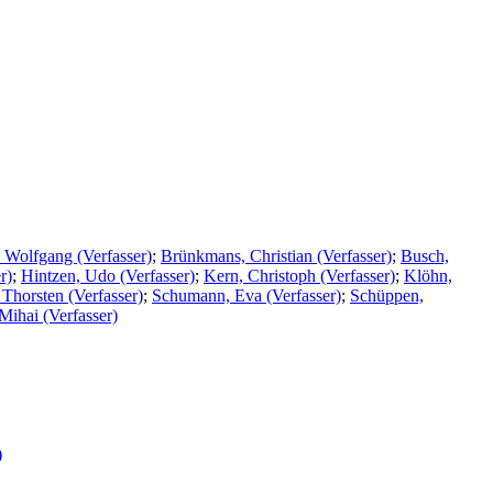
 Wolfgang (Verfasser)
;
Brünkmans, Christian (Verfasser)
;
Busch,
r)
;
Hintzen, Udo (Verfasser)
;
Kern, Christoph (Verfasser)
;
Klöhn,
 Thorsten (Verfasser)
;
Schumann, Eva (Verfasser)
;
Schüppen,
Mihai (Verfasser)
)