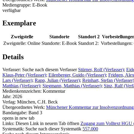
Mediengruppe:
E-Book
verfügbar
Exemplare
Zweigstelle
Standorte
Standort 2
Vorbestellunge
Zweigstelle:
Online
Standorte:
E-Book
Standort 2:
Vorbestellungen:
Details
Verfasser:
Suche nach diesem Verfasser
Stürner, Rolf (Verfasser)
;
Eide
Klaus-Peter (Verfasser)
;
Eilenberger, Guido (Verfasser)
;
Fridgen, Alex
Lars (Verfasser)
;
Rapp, Julian (Verfasser)
;
Reinhart, Stefan (Verfasser
Matthias (Verfasser)
;
Siegmann, Matthias (Verfasser)
;
Sinz, Ralf (Verf
Medienkennzeichen:
Kommentar
Jahr:
2026
Verlag:
München, C.H. Beck
Übergeordnetes Werk:
Münchener Kommentar zur Insolvenzordnung
Bandangabe:
Band 3
opens in new tab
Links:
Diesen Link in neuem Tab öffnen
Zugang zum Volltext HGU
Systematik:
Suche nach dieser Systematik
557.000