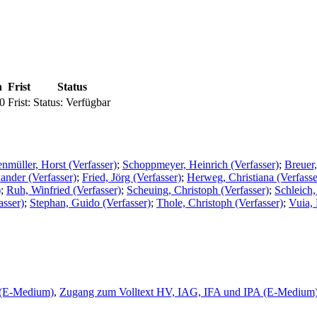
n
Frist
Status
0
Frist:
Status:
Verfügbar
nmüller, Horst (Verfasser)
;
Schoppmeyer, Heinrich (Verfasser)
;
Breuer,
ander (Verfasser)
;
Fried, Jörg (Verfasser)
;
Herweg, Christiana (Verfasse
)
;
Ruh, Winfried (Verfasser)
;
Scheuing, Christoph (Verfasser)
;
Schleich,
asser)
;
Stephan, Guido (Verfasser)
;
Thole, Christoph (Verfasser)
;
Vuia, 
 (E-Medium)
,
Zugang zum Volltext HV, IAG, IFA und IPA (E-Medium