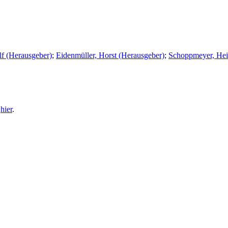
lf (Herausgeber)
;
Eidenmüller, Horst (Herausgeber)
;
Schoppmeyer, Hei
e
hier
.