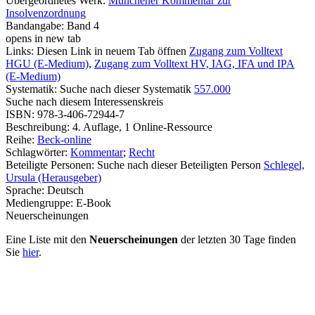
Übergeordnetes Werk:
Münchener Kommentar zur
Insolvenzordnung
Bandangabe:
Band 4
opens in new tab
Links:
Diesen Link in neuem Tab öffnen
Zugang zum Volltext
HGU (E-Medium)
,
Zugang zum Volltext HV, IAG, IFA und IPA
(E-Medium)
Systematik:
Suche nach dieser Systematik
557.000
Suche nach diesem Interessenskreis
ISBN:
978-3-406-72944-7
Beschreibung:
4. Auflage, 1 Online-Ressource
Reihe:
Beck-online
Schlagwörter:
Kommentar
;
Recht
Beteiligte Personen:
Suche nach dieser Beteiligten Person
Schlegel,
Ursula (Herausgeber)
Sprache:
Deutsch
Mediengruppe:
E-Book
Neuerscheinungen
Eine Liste mit den
Neuerscheinungen
der letzten 30 Tage finden
Sie
hier
.