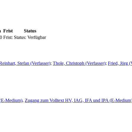
n
Frist
Status
0
Frist:
Status:
Verfügbar
Reinhart, Stefan (Verfasser)
;
Thole, Christoph (Verfasser)
;
Fried, Jörg (
 (E-Medium)
,
Zugang zum Volltext HV, IAG, IFA und IPA (E-Medium