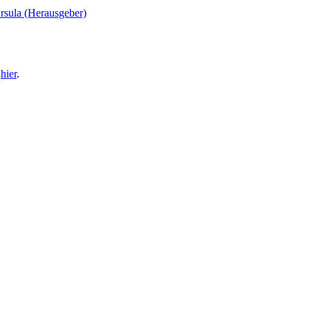
rsula (Herausgeber)
e
hier
.