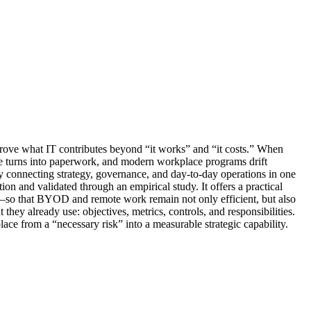
o prove what IT contributes beyond “it works” and “it costs.” When
nce turns into paperwork, and modern workplace programs drift
connecting strategy, governance, and day-to-day operations in one
n and validated through an empirical study. It offers a practical
ls—so that BYOD and remote work remain not only efficient, but also
hey already use: objectives, metrics, controls, and responsibilities.
ace from a “necessary risk” into a measurable strategic capability.