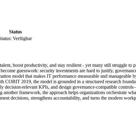
Status
Status:
Verfügbar
ent, boost productivity, and stay resilient - yet many still struggle t
ns become guesswork: security investments are hard to justify, governa
ation model that makes IT performance measurable and manageable by 
h COBIT 2019, the model is grounded in a structured research foundatio
 truly decision-relevant KPIs, and design governance-compatible contro
ng another framework, the approach helps organizations orchestrate what t
ment decisions, strengthens accountability, and turns the modern workpl