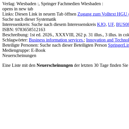
Verlag:
Wiesbaden :, Springer Fachmedien Wiesbaden :
opens in new tab
Links:
Diesen Link in neuem Tab öffnen
Zugang zum Volltext HGU 
Suche nach dieser Systematik
Interessenkreis:
Suche nach diesem Interessenskreis
KJQ
,
UF
,
BUS08
ISBN:
9783658512163
Beschreibung:
1st ed. 2026., XXXVIII, 262 p. 31 illus., 3 illus. in c
Schlagwörter:
Business information services.
;
Innovation and Techn
Beteiligte Personen:
Suche nach dieser Beteiligten Person
SpringerLin
Mediengruppe:
E-Book
Neuerscheinungen
Eine Liste mit den
Neuerscheinungen
der letzten 30 Tage finden Si