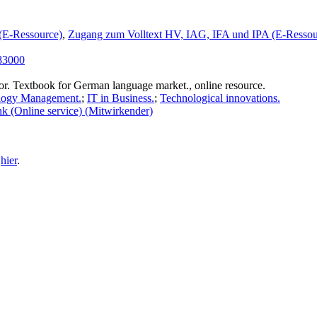
(E-Ressource)
,
Zugang zum Volltext HV, IAG, IFA und IPA (E-Ressou
3000
olor. Textbook for German language market., online resource.
ology Management.
;
IT in Business.
;
Technological innovations.
k (Online service) (Mitwirkender)
e
hier
.