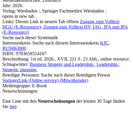
Medienkennzeichen:
Lehrbuch
Jahr:
2026.
Verlag:
Wiesbaden :, Springer Fachmedien Wiesbaden :
opens in new tab
Links:
Diesen Link in neuem Tab öffnen
Zugang zum Volltext
HGU (E-Ressource)
,
Zugang zum Volltext HV, IAG, IFA und IPA
(E-Ressource)
Suche nach dieser Systematik
Interessenkreis:
Suche nach diesem Interessenskreis
KJC
,
BUS063000
ISBN:
9783658514167
Beschreibung:
1st ed. 2026., XVII, 221 S. 23 Abb., online resource.
Schlagwörter:
Business Strategy and Leadership.
;
Leadership.
;
Strategic planning.
Beteiligte Personen:
Suche nach dieser Beteiligten Person
SpringerLink (Online service) (Mitwirkender)
Mediengruppe:
E-Book
Neuerscheinungen
Eine Liste mit den
Neuerscheinungen
der letzten 30 Tage finden
Sie
hier
.