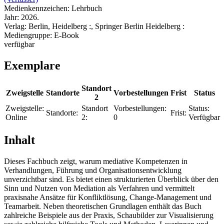
Medienkennzeichen:
Lehrbuch
Jahr:
2026.
Verlag:
Berlin, Heidelberg :, Springer Berlin Heidelberg :
Mediengruppe:
E-Book
verfügbar
Exemplare
Standort
Zweigstelle
Standorte
Vorbestellungen
Frist
Status
2
Zweigstelle:
Standort
Vorbestellungen:
Status:
Standorte:
Frist:
Online
2:
0
Verfügbar
Inhalt
Dieses Fachbuch zeigt, warum mediative Kompetenzen in
Verhandlungen, Führung und Organisationsentwicklung
unverzichtbar sind. Es bietet einen strukturierten Überblick über den
Sinn und Nutzen von Mediation als Verfahren und vermittelt
praxisnahe Ansätze für Konfliktlösung, Change-Management und
Teamarbeit. Neben theoretischen Grundlagen enthält das Buch
zahlreiche Beispiele aus der Praxis, Schaubilder zur Visualisierung