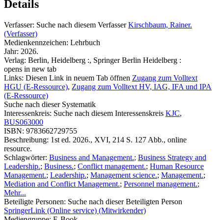
Details
Verfasser:
Suche nach diesem Verfasser
Kirschbaum, Rainer.
(Verfasser)
Medienkennzeichen:
Lehrbuch
Jahr:
2026.
Verlag:
Berlin, Heidelberg :, Springer Berlin Heidelberg :
opens in new tab
Links:
Diesen Link in neuem Tab öffnen
Zugang zum Volltext
HGU (E-Ressource)
,
Zugang zum Volltext HV, IAG, IFA und IPA
(E-Ressource)
Suche nach dieser Systematik
Interessenkreis:
Suche nach diesem Interessenskreis
KJC
,
BUS063000
ISBN:
9783662729755
Beschreibung:
1st ed. 2026., XVI, 214 S. 127 Abb., online
resource.
Schlagwörter:
Business and Management.
;
Business Strategy and
Leadership.
;
Business.
;
Conflict management.
;
Human Resource
Management.
;
Leadership.
;
Management science.
;
Management.
;
Mediation and Conflict Management.
;
Personnel management.
;
Mehr...
Beteiligte Personen:
Suche nach dieser Beteiligten Person
SpringerLink (Online service) (Mitwirkender)
Mediengruppe:
E-Book