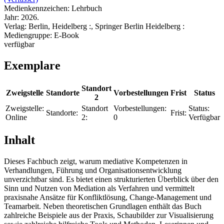
Medienkennzeichen:
Lehrbuch
Jahr:
2026.
Verlag:
Berlin, Heidelberg :, Springer Berlin Heidelberg :
Mediengruppe:
E-Book
verfügbar
Exemplare
Standort
Zweigstelle
Standorte
Vorbestellungen
Frist
Status
2
Zweigstelle:
Standort
Vorbestellungen:
Status:
Standorte:
Frist:
Online
2:
0
Verfügbar
Inhalt
Dieses Fachbuch zeigt, warum mediative Kompetenzen in
Verhandlungen, Führung und Organisationsentwicklung
unverzichtbar sind. Es bietet einen strukturierten Überblick über den
Sinn und Nutzen von Mediation als Verfahren und vermittelt
praxisnahe Ansätze für Konfliktlösung, Change-Management und
Teamarbeit. Neben theoretischen Grundlagen enthält das Buch
zahlreiche Beispiele aus der Praxis, Schaubilder zur Visualisierung