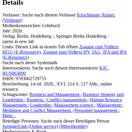
Details
Verfasser:
Suche nach diesem Verfasser
Kirschbaum, Rainer.
(Verfasser)
Medienkennzeichen:
Lehrbuch
Jahr:
2026.
Verlag:
Berlin, Heidelberg :, Springer Berlin Heidelberg :
opens in new tab
Links:
Diesen Link in neuem Tab öffnen
Zugang zum Volltext
HGU (E-Ressource)
,
Zugang zum Volltext HV, IAG, IFA und IPA
(E-Ressource)
Suche nach dieser Systematik
Interessenkreis:
Suche nach diesem Interessenskreis
KJC
,
BUS063000
ISBN:
9783662729755
Beschreibung:
1st ed. 2026., XVI, 214 S. 127 Abb., online
resource.
Schlagwörter:
Business and Management.
;
Business Strategy and
Leadership.
;
Business.
;
Conflict management.
;
Human Resource
Management.
;
Leadership.
;
Management science.
;
Management.
;
Mediation and Conflict Management.
;
Personnel management.
;
Mehr...
Beteiligte Personen:
Suche nach dieser Beteiligten Person
SpringerLink (Online service) (Mitwirkender)
Mediengruppe:
E-Book