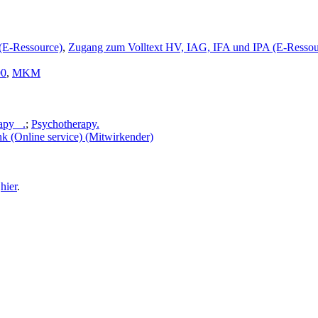
(E-Ressource)
,
Zugang zum Volltext HV, IAG, IFA und IPA (E-Ressou
00
,
MKM
apy .
;
Psychotherapy.
k (Online service) (Mitwirkender)
e
hier
.