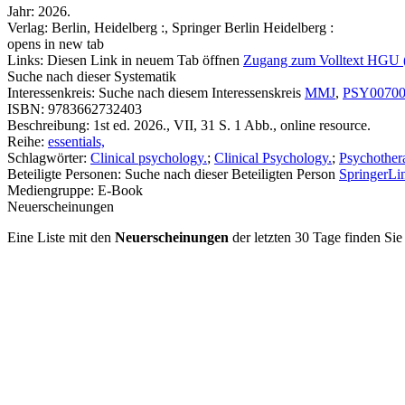
Jahr:
2026.
Verlag:
Berlin, Heidelberg :, Springer Berlin Heidelberg :
opens in new tab
Links:
Diesen Link in neuem Tab öffnen
Zugang zum Volltext HGU 
Suche nach dieser Systematik
Interessenkreis:
Suche nach diesem Interessenskreis
MMJ
,
PSY0070
ISBN:
9783662732403
Beschreibung:
1st ed. 2026., VII, 31 S. 1 Abb., online resource.
Reihe:
essentials,
Schlagwörter:
Clinical psychology.
;
Clinical Psychology.
;
Psychother
Beteiligte Personen:
Suche nach dieser Beteiligten Person
SpringerLin
Mediengruppe:
E-Book
Neuerscheinungen
Eine Liste mit den
Neuerscheinungen
der letzten 30 Tage finden Si