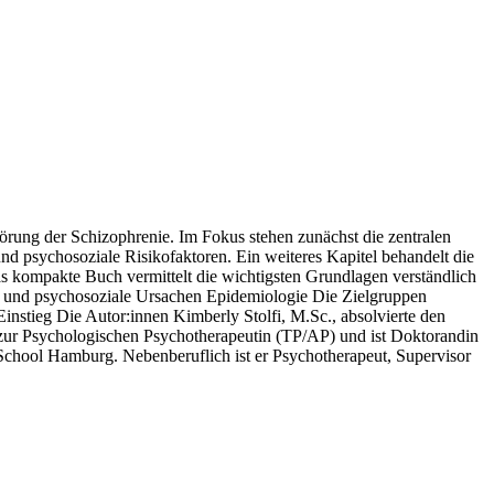
Störung der Schizophrenie. Im Fokus stehen zunächst die zentralen
d psychosoziale Risikofaktoren. Ein weiteres Kapitel behandelt die
as kompakte Buch vermittelt die wichtigsten Grundlagen verständlich
he und psychosoziale Ursachen Epidemiologie Die Zielgruppen
instieg Die Autor:innen Kimberly Stolfi, M.Sc., absolvierte den
zur Psychologischen Psychotherapeutin (TP/AP) und ist Doktorandin
 School Hamburg. Nebenberuflich ist er Psychotherapeut, Supervisor