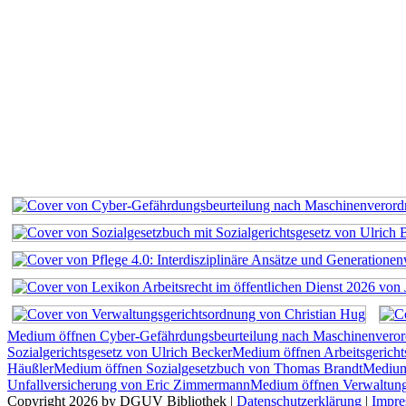
Medium öffnen Cyber-Gefährdungsbeurteilung nach Maschinenvero
Sozialgerichtsgesetz von Ulrich Becker
Medium öffnen Arbeitsgerich
Häußler
Medium öffnen Sozialgesetzbuch von Thomas Brandt
Medium 
Unfallversicherung von Eric Zimmermann
Medium öffnen Verwaltung
Copyright 2026 by DGUV Bibliothek
|
Datenschutzerklärung
|
Impr