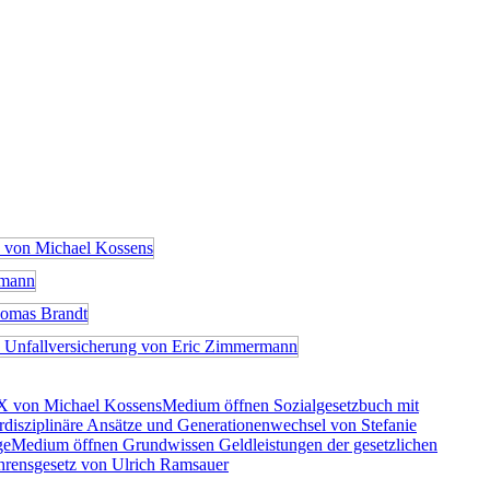
X von Michael Kossens
Medium öffnen Sozialgesetzbuch mit
rdisziplinäre Ansätze und Generationenwechsel von Stefanie
ge
Medium öffnen Grundwissen Geldleistungen der gesetzlichen
rensgesetz von Ulrich Ramsauer