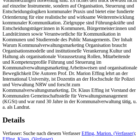
Voraussetzungen notwendig sind. Es richtet den Blick bewusst nicht
auf einzelne Instrumente, sondern auf Organisation, Steuerung und
Entscheidungslogiken kommunaler Praxis und bietet eine fundierte
Orientierung für eine realistische und wirksame Weiterentwicklung
kommunaler Kommunikation. Zielgruppe sind Führungskräfte und
Entscheidungsträger:innen in Kommunen, Bürgermeister:innen und
Landrät:innen sowie Verantwortliche für Kommunikation in
Kommunen und Studierende des Public Managements. Der Inhalt
Warum Kommunalverwaltungsmarketing Organisation braucht
Organisationsmodelle und institutionelle Verankerung Kultur und
Haltung als organisationale Voraussetzung Rollen, Mitarbeitende
und Kompetenzprofile Führung und Steuerung im
Kommunalverwaltungsmarketing Arbeitsweisen und organisationale
Beweglichkeit Die Autoren Prof. Dr. Marion Effing lehrt an der
International University, ist Dozentin an der Hochschule für Polizei
und Verwaltung NRW und forscht zum
Kommunalverwaltungsmarketing. Dr. Klaus Effing ist Vorstand der
Kommunalen Gemeinschaftsstelle für Verwaltungsmanagement
(KGSt) und war rund 30 Jahre in der Kommunalverwaltung tätig, u.
a. als Landrat.
Details
Verfasser:
Suche nach diesem Verfasser
Effing, Marion. (Verfasser)
;
Effing, Klaus. (Verfasser)