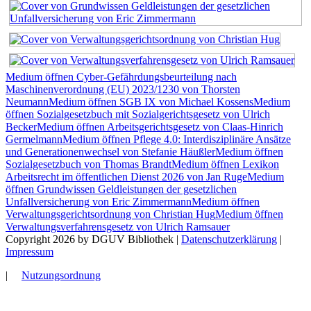
Medium öffnen Cyber-Gefährdungsbeurteilung nach
Maschinenverordnung (EU) 2023/1230 von Thorsten
Neumann
Medium öffnen SGB IX von Michael Kossens
Medium
öffnen Sozialgesetzbuch mit Sozialgerichtsgesetz von Ulrich
Becker
Medium öffnen Arbeitsgerichtsgesetz von Claas-Hinrich
Germelmann
Medium öffnen Pflege 4.0: Interdisziplinäre Ansätze
und Generationenwechsel von Stefanie Häußler
Medium öffnen
Sozialgesetzbuch von Thomas Brandt
Medium öffnen Lexikon
Arbeitsrecht im öffentlichen Dienst 2026 von Jan Ruge
Medium
öffnen Grundwissen Geldleistungen der gesetzlichen
Unfallversicherung von Eric Zimmermann
Medium öffnen
Verwaltungsgerichtsordnung von Christian Hug
Medium öffnen
Verwaltungsverfahrensgesetz von Ulrich Ramsauer
Copyright 2026 by DGUV Bibliothek
|
Datenschutzerklärung
|
Impressum
|
Nutzungsordnung