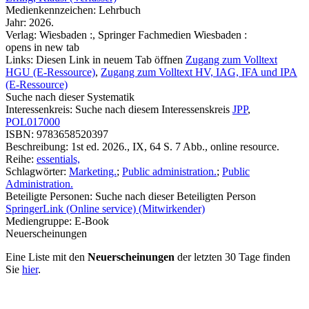
Medienkennzeichen:
Lehrbuch
Jahr:
2026.
Verlag:
Wiesbaden :, Springer Fachmedien Wiesbaden :
opens in new tab
Links:
Diesen Link in neuem Tab öffnen
Zugang zum Volltext
HGU (E-Ressource)
,
Zugang zum Volltext HV, IAG, IFA und IPA
(E-Ressource)
Suche nach dieser Systematik
Interessenkreis:
Suche nach diesem Interessenskreis
JPP
,
POL017000
ISBN:
9783658520397
Beschreibung:
1st ed. 2026., IX, 64 S. 7 Abb., online resource.
Reihe:
essentials,
Schlagwörter:
Marketing.
;
Public administration.
;
Public
Administration.
Beteiligte Personen:
Suche nach dieser Beteiligten Person
SpringerLink (Online service) (Mitwirkender)
Mediengruppe:
E-Book
Neuerscheinungen
Eine Liste mit den
Neuerscheinungen
der letzten 30 Tage finden
Sie
hier
.