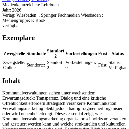
Medienkennzeichen:
Lehrbuch
Jahr:
2026.
Verlag:
Wiesbaden :, Springer Fachmedien Wiesbaden :
Mediengruppe:
E-Book
verfügbar
Exemplare
Standort
Zweigstelle
Standorte
Vorbestellungen
Frist
Status
2
Zweigstelle:
Standort
Vorbestellungen:
Status:
Standorte:
Frist:
Online
2:
0
Verfügbar
Inhalt
Kommunalverwaltungen stehen unter wachsendem
Erwartungsdruck: Transparenz, Dialog und eine kritische
Öffentlichkeit erfordern strategisch verankerte Kommunikation.
Verwaltungsmarketing bleibt jedoch häufig fragmentiert organisiert
oder wird nebenbei erledigt. Dieses essential zeigt, wie
Kommunalverwaltungsmarketing organisatorisch wirksam verankert
und gesteuert werden kann und welche strukturellen und kulturellen