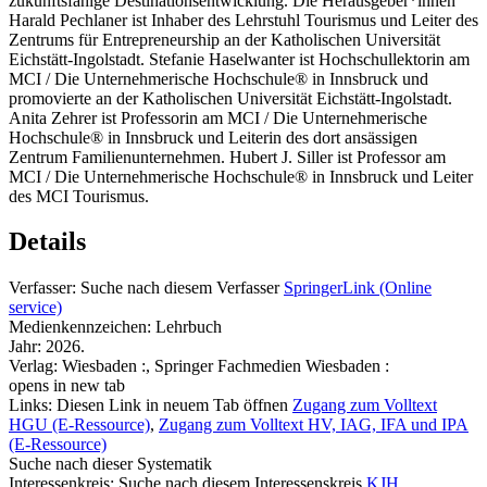
zukunftsfähige Destinationsentwicklung. Die Herausgeber*innen
Harald Pechlaner ist Inhaber des Lehrstuhl Tourismus und Leiter des
Zentrums für Entrepreneurship an der Katholischen Universität
Eichstätt-Ingolstadt. Stefanie Haselwanter ist Hochschullektorin am
MCI / Die Unternehmerische Hochschule® in Innsbruck und
promovierte an der Katholischen Universität Eichstätt-Ingolstadt.
Anita Zehrer ist Professorin am MCI / Die Unternehmerische
Hochschule® in Innsbruck und Leiterin des dort ansässigen
Zentrum Familienunternehmen. Hubert J. Siller ist Professor am
MCI / Die Unternehmerische Hochschule® in Innsbruck und Leiter
des MCI Tourismus.
Details
Verfasser:
Suche nach diesem Verfasser
SpringerLink (Online
service)
Medienkennzeichen:
Lehrbuch
Jahr:
2026.
Verlag:
Wiesbaden :, Springer Fachmedien Wiesbaden :
opens in new tab
Links:
Diesen Link in neuem Tab öffnen
Zugang zum Volltext
HGU (E-Ressource)
,
Zugang zum Volltext HV, IAG, IFA und IPA
(E-Ressource)
Suche nach dieser Systematik
Interessenkreis:
Suche nach diesem Interessenskreis
KJH
,