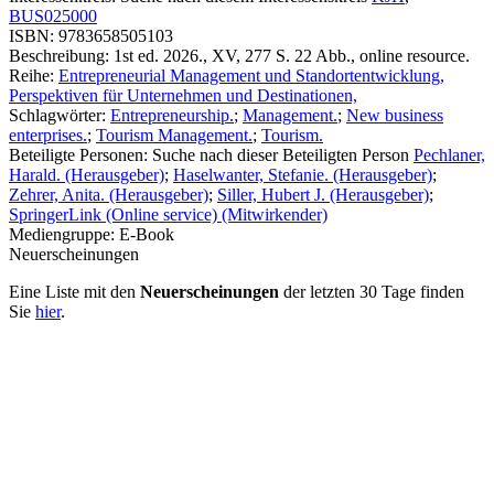
BUS025000
ISBN:
9783658505103
Beschreibung:
1st ed. 2026., XV, 277 S. 22 Abb., online resource.
Reihe:
Entrepreneurial Management und Standortentwicklung,
Perspektiven für Unternehmen und Destinationen,
Schlagwörter:
Entrepreneurship.
;
Management.
;
New business
enterprises.
;
Tourism Management.
;
Tourism.
Beteiligte Personen:
Suche nach dieser Beteiligten Person
Pechlaner,
Harald. (Herausgeber)
;
Haselwanter, Stefanie. (Herausgeber)
;
Zehrer, Anita. (Herausgeber)
;
Siller, Hubert J. (Herausgeber)
;
SpringerLink (Online service) (Mitwirkender)
Mediengruppe:
E-Book
Neuerscheinungen
Eine Liste mit den
Neuerscheinungen
der letzten 30 Tage finden
Sie
hier
.