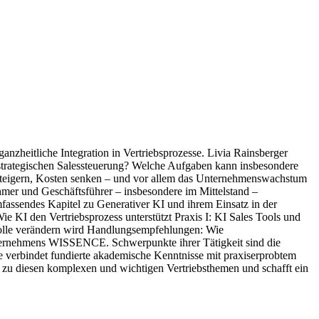
anzheitliche Integration in Vertriebsprozesse. Livia Rainsberger
 strategischen Salessteuerung? Welche Aufgaben kann insbesondere
 steigern, Kosten senken – und vor allem das Unternehmenswachstum
hmer und Geschäftsführer – insbesondere im Mittelstand –
mfassendes Kapitel zu Generativer KI und ihrem Einsatz in der
ie KI den Vertriebsprozess unterstützt Praxis I: KI Sales Tools und
bsrolle verändern wird Handlungsempfehlungen: Wie
unternehmens WISSENCE. Schwerpunkte ihrer Tätigkeit sind die
e verbindet fundierte akademische Kenntnisse mit praxiserprobtem
 zu diesen komplexen und wichtigen Vertriebsthemen und schafft ein