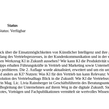
Status
Status:
Verfügbar
ck über die Einsatzmöglichkeiten von Künstlicher Intelligenz und ihre g
entlang des Vertriebsprozesses, in der Kundenkommunikation und in der
uen Werkzeug KI in Zukunft aussehen? Wie kann KI die Produktivität
ipps erhalten Führungskräfte in Vertrieb und Marketing sowie Unterne
profitieren. Die 2. Auflage wurde aktualisiert, erweitert und um ein u
und anders an KI? Nutzen: Was KI für den Vertrieb tun kann Relevanz: W
volution des Vertriebsalltags Blick in die Zukunft: Wie KI die Vertrie
torin Mag. Lic. Livia Rainsberger ist Geschäftsführerin des Beratungs
 Begleitung der Unternehmen auf ihrem Weg in die digitale Zukunft. Si
es, Vorträgen und Fachpublikationen vermittelt sie wertvolles Wissen