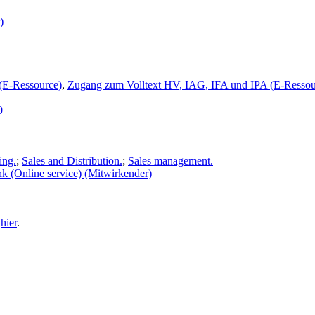
)
(E-Ressource)
,
Zugang zum Volltext HV, IAG, IFA und IPA (E-Ressou
0
ing.
;
Sales and Distribution.
;
Sales management.
k (Online service) (Mitwirkender)
e
hier
.