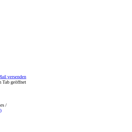
Mail versenden
m Tab geöffnet
es /
)