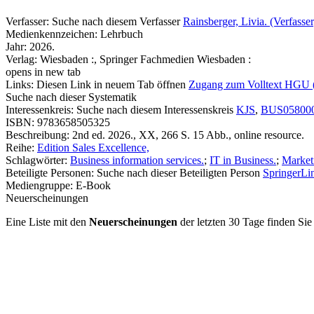
Verfasser:
Suche nach diesem Verfasser
Rainsberger, Livia. (Verfasser
Medienkennzeichen:
Lehrbuch
Jahr:
2026.
Verlag:
Wiesbaden :, Springer Fachmedien Wiesbaden :
opens in new tab
Links:
Diesen Link in neuem Tab öffnen
Zugang zum Volltext HGU 
Suche nach dieser Systematik
Interessenkreis:
Suche nach diesem Interessenskreis
KJS
,
BUS05800
ISBN:
9783658505325
Beschreibung:
2nd ed. 2026., XX, 266 S. 15 Abb., online resource.
Reihe:
Edition Sales Excellence,
Schlagwörter:
Business information services.
;
IT in Business.
;
Market
Beteiligte Personen:
Suche nach dieser Beteiligten Person
SpringerLin
Mediengruppe:
E-Book
Neuerscheinungen
Eine Liste mit den
Neuerscheinungen
der letzten 30 Tage finden Si