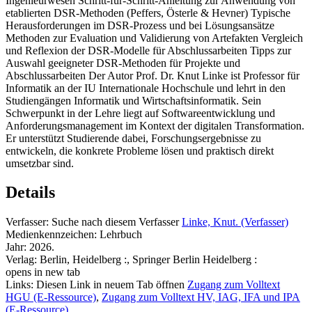
Ingenieurwesen Schritt-für-Schritt-Anleitung zur Anwendung von
etablierten DSR-Methoden (Peffers, Österle & Hevner) Typische
Herausforderungen im DSR-Prozess und bei Lösungsansätze
Methoden zur Evaluation und Validierung von Artefakten Vergleich
und Reflexion der DSR-Modelle für Abschlussarbeiten Tipps zur
Auswahl geeigneter DSR-Methoden für Projekte und
Abschlussarbeiten Der Autor Prof. Dr. Knut Linke ist Professor für
Informatik an der IU Internationale Hochschule und lehrt in den
Studiengängen Informatik und Wirtschaftsinformatik. Sein
Schwerpunkt in der Lehre liegt auf Softwareentwicklung und
Anforderungsmanagement im Kontext der digitalen Transformation.
Er unterstützt Studierende dabei, Forschungsergebnisse zu
entwickeln, die konkrete Probleme lösen und praktisch direkt
umsetzbar sind.
Details
Verfasser:
Suche nach diesem Verfasser
Linke, Knut. (Verfasser)
Medienkennzeichen:
Lehrbuch
Jahr:
2026.
Verlag:
Berlin, Heidelberg :, Springer Berlin Heidelberg :
opens in new tab
Links:
Diesen Link in neuem Tab öffnen
Zugang zum Volltext
HGU (E-Ressource)
,
Zugang zum Volltext HV, IAG, IFA und IPA
(E-Ressource)