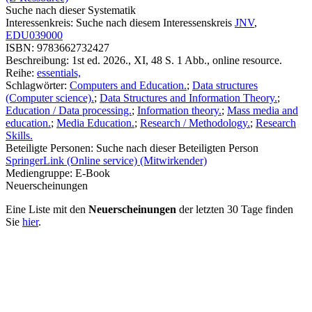
Suche nach dieser Systematik
Interessenkreis:
Suche nach diesem Interessenskreis
JNV
,
EDU039000
ISBN:
9783662732427
Beschreibung:
1st ed. 2026., XI, 48 S. 1 Abb., online resource.
Reihe:
essentials,
Schlagwörter:
Computers and Education.
;
Data structures
(Computer science).
;
Data Structures and Information Theory.
;
Education / Data processing.
;
Information theory.
;
Mass media and
education.
;
Media Education.
;
Research / Methodology.
;
Research
Skills.
Beteiligte Personen:
Suche nach dieser Beteiligten Person
SpringerLink (Online service) (Mitwirkender)
Mediengruppe:
E-Book
Neuerscheinungen
Eine Liste mit den
Neuerscheinungen
der letzten 30 Tage finden
Sie
hier
.