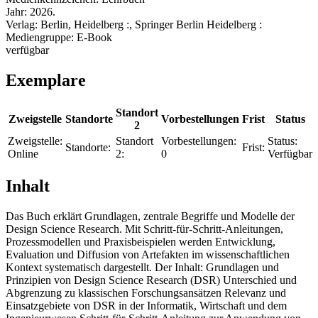
Jahr:
2026.
Verlag:
Berlin, Heidelberg :, Springer Berlin Heidelberg :
Mediengruppe:
E-Book
verfügbar
Exemplare
Standort
Zweigstelle
Standorte
Vorbestellungen
Frist
Status
2
Zweigstelle:
Standort
Vorbestellungen:
Status:
Standorte:
Frist:
Online
2:
0
Verfügbar
Inhalt
Das Buch erklärt Grundlagen, zentrale Begriffe und Modelle der
Design Science Research. Mit Schritt-für-Schritt-Anleitungen,
Prozessmodellen und Praxisbeispielen werden Entwicklung,
Evaluation und Diffusion von Artefakten im wissenschaftlichen
Kontext systematisch dargestellt. Der Inhalt: Grundlagen und
Prinzipien von Design Science Research (DSR) Unterschied und
Abgrenzung zu klassischen Forschungsansätzen Relevanz und
Einsatzgebiete von DSR in der Informatik, Wirtschaft und dem