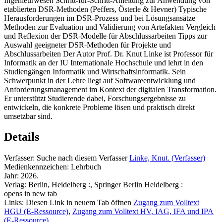
Ingenieurwesen Schritt-für-Schritt-Anleitung zur Anwendung von
etablierten DSR-Methoden (Peffers, Österle & Hevner) Typische
Herausforderungen im DSR-Prozess und bei Lösungsansätze
Methoden zur Evaluation und Validierung von Artefakten Vergleich
und Reflexion der DSR-Modelle für Abschlussarbeiten Tipps zur
Auswahl geeigneter DSR-Methoden für Projekte und
Abschlussarbeiten Der Autor Prof. Dr. Knut Linke ist Professor für
Informatik an der IU Internationale Hochschule und lehrt in den
Studiengängen Informatik und Wirtschaftsinformatik. Sein
Schwerpunkt in der Lehre liegt auf Softwareentwicklung und
Anforderungsmanagement im Kontext der digitalen Transformation.
Er unterstützt Studierende dabei, Forschungsergebnisse zu
entwickeln, die konkrete Probleme lösen und praktisch direkt
umsetzbar sind.
Details
Verfasser:
Suche nach diesem Verfasser
Linke, Knut. (Verfasser)
Medienkennzeichen:
Lehrbuch
Jahr:
2026.
Verlag:
Berlin, Heidelberg :, Springer Berlin Heidelberg :
opens in new tab
Links:
Diesen Link in neuem Tab öffnen
Zugang zum Volltext
HGU (E-Ressource)
,
Zugang zum Volltext HV, IAG, IFA und IPA
(E-Ressource)