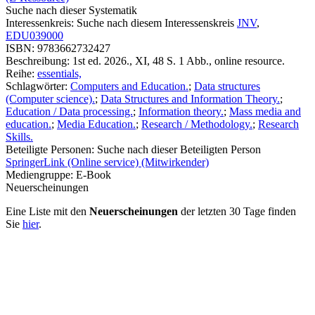
Suche nach dieser Systematik
Interessenkreis:
Suche nach diesem Interessenskreis
JNV
,
EDU039000
ISBN:
9783662732427
Beschreibung:
1st ed. 2026., XI, 48 S. 1 Abb., online resource.
Reihe:
essentials,
Schlagwörter:
Computers and Education.
;
Data structures
(Computer science).
;
Data Structures and Information Theory.
;
Education / Data processing.
;
Information theory.
;
Mass media and
education.
;
Media Education.
;
Research / Methodology.
;
Research
Skills.
Beteiligte Personen:
Suche nach dieser Beteiligten Person
SpringerLink (Online service) (Mitwirkender)
Mediengruppe:
E-Book
Neuerscheinungen
Eine Liste mit den
Neuerscheinungen
der letzten 30 Tage finden
Sie
hier
.