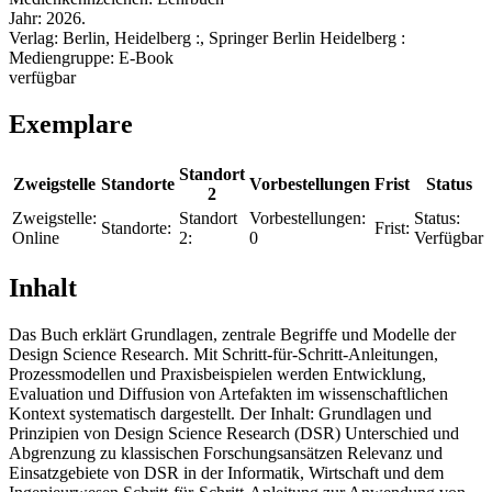
Jahr:
2026.
Verlag:
Berlin, Heidelberg :, Springer Berlin Heidelberg :
Mediengruppe:
E-Book
verfügbar
Exemplare
Standort
Zweigstelle
Standorte
Vorbestellungen
Frist
Status
2
Zweigstelle:
Standort
Vorbestellungen:
Status:
Standorte:
Frist:
Online
2:
0
Verfügbar
Inhalt
Das Buch erklärt Grundlagen, zentrale Begriffe und Modelle der
Design Science Research. Mit Schritt-für-Schritt-Anleitungen,
Prozessmodellen und Praxisbeispielen werden Entwicklung,
Evaluation und Diffusion von Artefakten im wissenschaftlichen
Kontext systematisch dargestellt. Der Inhalt: Grundlagen und
Prinzipien von Design Science Research (DSR) Unterschied und
Abgrenzung zu klassischen Forschungsansätzen Relevanz und
Einsatzgebiete von DSR in der Informatik, Wirtschaft und dem