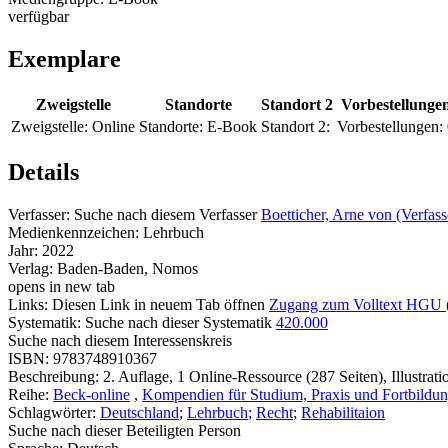
verfügbar
Exemplare
Zweigstelle
Standorte
Standort 2
Vorbestellunge
Zweigstelle:
Online
Standorte:
E-Book
Standort 2:
Vorbestellungen:
Details
Verfasser:
Suche nach diesem Verfasser
Boetticher, Arne von (Verfass
Medienkennzeichen:
Lehrbuch
Jahr:
2022
Verlag:
Baden-Baden, Nomos
opens in new tab
Links:
Diesen Link in neuem Tab öffnen
Zugang zum Volltext HGU
Systematik:
Suche nach dieser Systematik
420.000
Suche nach diesem Interessenskreis
ISBN:
9783748910367
Beschreibung:
2. Auflage, 1 Online-Ressource (287 Seiten), Illustrati
Reihe:
Beck-online
,
Kompendien für Studium, Praxis und Fortbildu
Schlagwörter:
Deutschland
;
Lehrbuch
;
Recht
;
Rehabilitaion
Suche nach dieser Beteiligten Person