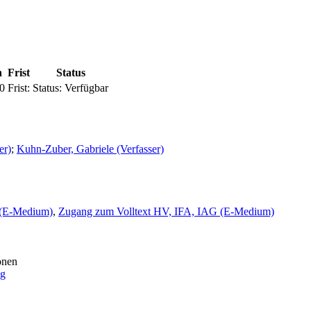
n
Frist
Status
0
Frist:
Status:
Verfügbar
er)
;
Kuhn-Zuber, Gabriele (Verfasser)
 (E-Medium)
,
Zugang zum Volltext HV, IFA, IAG (E-Medium)
onen
ng