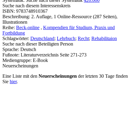
Systematik:
Suche nach dieser Systematik
420.000
Suche nach diesem Interessenskreis
ISBN:
9783748910367
Beschreibung:
2. Auflage, 1 Online-Ressource (287 Seiten),
Illustrationen
Reihe:
Beck-online
,
Kompendien für Studium, Praxis und
Fortbildung
Schlagwörter:
Deutschland
;
Lehrbuch
;
Recht
;
Rehabilitaion
Suche nach dieser Beteiligten Person
Sprache:
Deutsch
Fußnote:
Literaturverzeichnis Seite 271-273
Mediengruppe:
E-Book
Neuerscheinungen
Eine Liste mit den
Neuerscheinungen
der letzten 30 Tage finden
Sie
hier
.