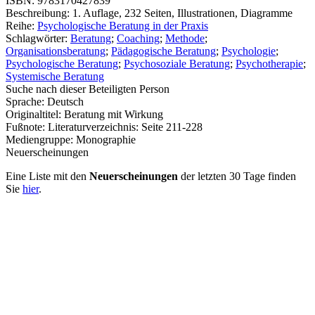
ISBN:
9783170427839
Beschreibung:
1. Auflage, 232 Seiten, Illustrationen, Diagramme
Reihe:
Psychologische Beratung in der Praxis
Schlagwörter:
Beratung
;
Coaching
;
Methode
;
Organisationsberatung
;
Pädagogische Beratung
;
Psychologie
;
Psychologische Beratung
;
Psychosoziale Beratung
;
Psychotherapie
;
Systemische Beratung
Suche nach dieser Beteiligten Person
Sprache:
Deutsch
Originaltitel:
Beratung mit Wirkung
Fußnote:
Literaturverzeichnis: Seite 211-228
Mediengruppe:
Monographie
Neuerscheinungen
Eine Liste mit den
Neuerscheinungen
der letzten 30 Tage finden
Sie
hier
.