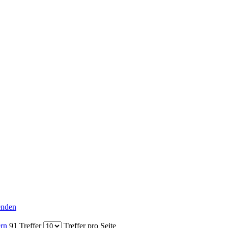
senden
ern
91 Treffer
Treffer pro Seite