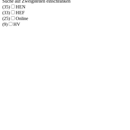
Suche auf Zweigstellen einschränken
(35)
HEN
(33)
HEF
(25)
Online
(9)
HV