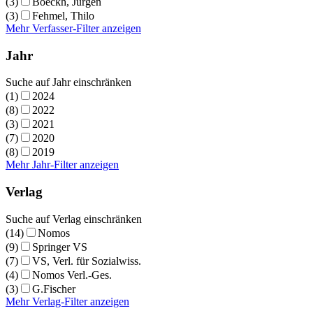
(3)
Boeckh, Jürgen
(3)
Fehmel, Thilo
Mehr Verfasser-Filter anzeigen
Jahr
Suche auf Jahr einschränken
(1)
2024
(8)
2022
(3)
2021
(7)
2020
(8)
2019
Mehr Jahr-Filter anzeigen
Verlag
Suche auf Verlag einschränken
(14)
Nomos
(9)
Springer VS
(7)
VS, Verl. für Sozialwiss.
(4)
Nomos Verl.-Ges.
(3)
G.Fischer
Mehr Verlag-Filter anzeigen