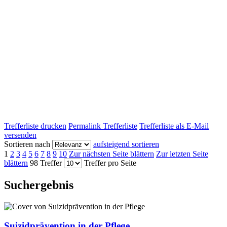
Trefferliste drucken
Permalink Trefferliste
Trefferliste als E-Mail
versenden
Sortieren nach
aufsteigend sortieren
1
2
3
4
5
6
7
8
9
10
Zur nächsten Seite blättern
Zur letzten Seite
blättern
98 Treffer
Treffer pro Seite
Suchergebnis
Suizidprävention in der Pflege