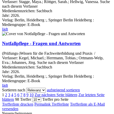
Verfasser:
Stagge, Maya.
;
Röttger, Sarah.
;
Hellwig, Vanessa.
Suche
nach diesem Verfasser
Medienkennzeichen:
Sachbuch
Jahr:
2026.
Verlag:
Berlin, Heidelberg :, Springer Berlin Heidelberg :
Mediengruppe:
E-Book
lädt
Notfallpflege - Fragen und Antworten
(Prüfungs-)Wissen für die Fachweiterbildung und Praxis /
Verfasser:
Kegel, Michael.
;
Herrmann, Tobias.
;
Ortmann-Welp,
Eva.
;
Johannes, Jörg.
Suche nach diesem Verfasser
Medienkennzeichen:
Sachbuch
Jahr:
2026.
Verlag:
Berlin, Heidelberg :, Springer Berlin Heidelberg :
Mediengruppe:
E-Book
lädt
Sortieren nach
aufsteigend sortieren
1
2
3
4
5
6
7
8
9
10
Zur nächsten Seite blättern
Zur letzten Seite
blättern
98 Treffer
Treffer pro Seite
Trefferliste drucken
Permalink Trefferliste
Trefferliste als E-Mail
versenden
Neuerscheinungen