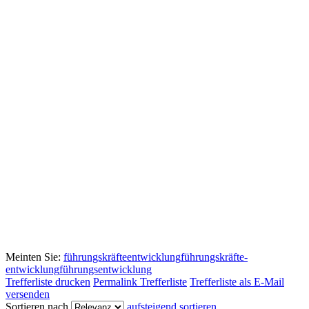
Meinten Sie:
führungskräfteentwicklung
führungskräfte-
entwicklung
führungsentwicklung
Trefferliste drucken
Permalink Trefferliste
Trefferliste als E-Mail
versenden
Sortieren nach
aufsteigend sortieren