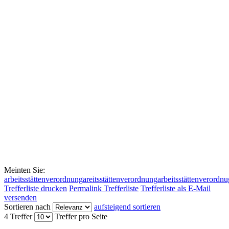
Meinten Sie:
arbeitsstättenverordnung
areitsstättenverordnung
arbeitsstättenverordnu
Trefferliste drucken
Permalink Trefferliste
Trefferliste als E-Mail
versenden
Sortieren nach
aufsteigend sortieren
4 Treffer
Treffer pro Seite