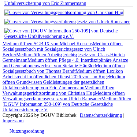
Medium öffnen SGB IX von Michael Kossens
Medium öffnen
Sozialgesetzbuch mit Sozialgerichtsgesetz von Ulrich
Becker
Medium öffnen Arbeitsgerichtsgesetz von Claas-Hinrich
Germelmann
Medium öffnen Pflege 4.0: Interdisziplinäre Ansätze
und Generationenwechsel von Stefanie Häußler
Medium öffnen
Sozialgesetzbuch von Thomas Brandt
Medium öffnen Lexikon
Arbeitsrecht im öffentlichen Dienst 2026 von Jan Ruge
Medium
öffnen Grundwissen Geldleistungen der gesetzlichen
Unfallversicherung von Eric Zimmermann
Medium öffnen
Verwaltungsgerichtsordnung von Christian Hug
Medium öffnen
Verwaltungsverfahrensgesetz von Ulrich Ramsauer
Medium öffnen
[DGUV Information 250-109] von Deutsche Gesetzliche
Unfallversicherung e.V.
Copyright 2026 by DGUV Bibliothek
|
Datenschutzerklärung
|
Impressum
|
Nutzungsordnung