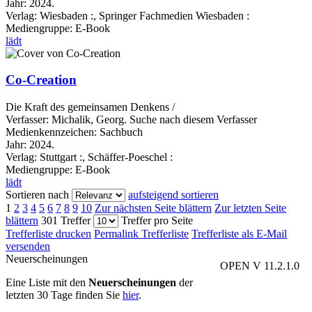
Jahr:
2024.
Verlag:
Wiesbaden :, Springer Fachmedien Wiesbaden :
Mediengruppe:
E-Book
lädt
Co-Creation
Die Kraft des gemeinsamen Denkens /
Verfasser:
Michalik, Georg.
Suche nach diesem Verfasser
Medienkennzeichen:
Sachbuch
Jahr:
2024.
Verlag:
Stuttgart :, Schäffer-Poeschel :
Mediengruppe:
E-Book
lädt
Sortieren nach
aufsteigend sortieren
1
2
3
4
5
6
7
8
9
10
Zur nächsten Seite blättern
Zur letzten Seite
blättern
301 Treffer
Treffer pro Seite
Trefferliste drucken
Permalink Trefferliste
Trefferliste als E-Mail
versenden
Neuerscheinungen
OPEN V 11.2.1.0
Eine Liste mit den
Neuerscheinungen
der
letzten 30 Tage finden Sie
hier
.