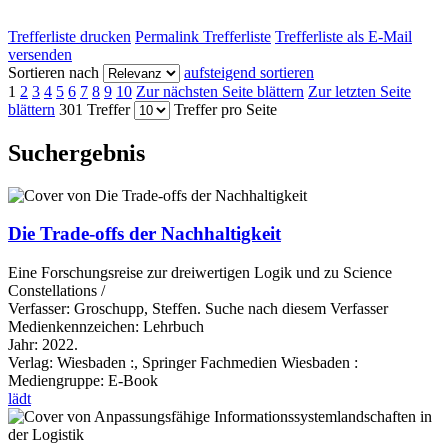
Trefferliste drucken
Permalink Trefferliste
Trefferliste als E-Mail
versenden
Sortieren nach
aufsteigend sortieren
1
2
3
4
5
6
7
8
9
10
Zur nächsten Seite blättern
Zur letzten Seite
blättern
301 Treffer
Treffer pro Seite
Suchergebnis
Die Trade-offs der Nachhaltigkeit
Eine Forschungsreise zur dreiwertigen Logik und zu Science
Constellations /
Verfasser:
Groschupp, Steffen.
Suche nach diesem Verfasser
Medienkennzeichen:
Lehrbuch
Jahr:
2022.
Verlag:
Wiesbaden :, Springer Fachmedien Wiesbaden :
Mediengruppe:
E-Book
lädt