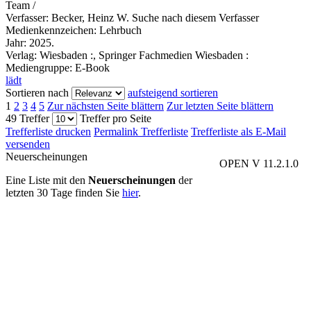
Team /
Verfasser:
Becker, Heinz W.
Suche nach diesem Verfasser
Medienkennzeichen:
Lehrbuch
Jahr:
2025.
Verlag:
Wiesbaden :, Springer Fachmedien Wiesbaden :
Mediengruppe:
E-Book
lädt
Sortieren nach
aufsteigend sortieren
1
2
3
4
5
Zur nächsten Seite blättern
Zur letzten Seite blättern
49 Treffer
Treffer pro Seite
Trefferliste drucken
Permalink Trefferliste
Trefferliste als E-Mail
versenden
Neuerscheinungen
OPEN V 11.2.1.0
Eine Liste mit den
Neuerscheinungen
der
letzten 30 Tage finden Sie
hier
.