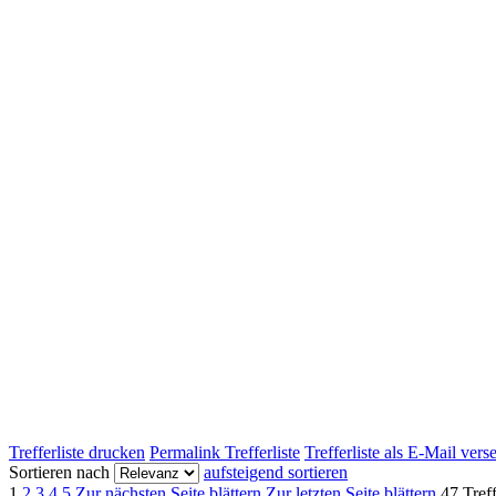
Trefferliste drucken
Permalink Trefferliste
Trefferliste als E-Mail ver
Sortieren nach
aufsteigend sortieren
1
2
3
4
5
Zur nächsten Seite blättern
Zur letzten Seite blättern
47 Tref