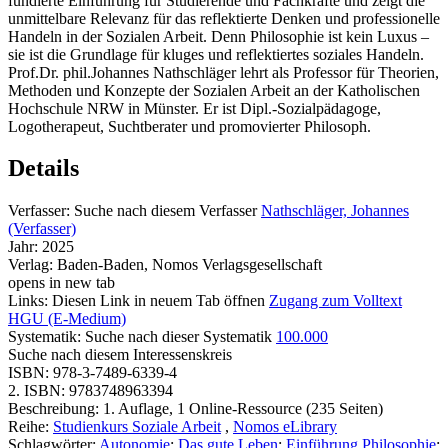
fundierte Einführung für Studierende und Fachkräfte und zeigt die
unmittelbare Relevanz für das reflektierte Denken und professionelle
Handeln in der Sozialen Arbeit. Denn Philosophie ist kein Luxus –
sie ist die Grundlage für kluges und reflektiertes soziales Handeln.
Prof.Dr. phil.Johannes Nathschläger lehrt als Professor für Theorien,
Methoden und Konzepte der Sozialen Arbeit an der Katholischen
Hochschule NRW in Münster. Er ist Dipl.-Sozialpädagoge,
Logotherapeut, Suchtberater und promovierter Philosoph.
Details
Verfasser:
Suche nach diesem Verfasser
Nathschläger, Johannes
(Verfasser)
Jahr:
2025
Verlag:
Baden-Baden, Nomos Verlagsgesellschaft
opens in new tab
Links:
Diesen Link in neuem Tab öffnen
Zugang zum Volltext
HGU (E-Medium)
Systematik:
Suche nach dieser Systematik
100.000
Suche nach diesem Interessenskreis
ISBN:
978-3-7489-6339-4
2. ISBN:
9783748963394
Beschreibung:
1. Auflage, 1 Online-Ressource (235 Seiten)
Reihe:
Studienkurs Soziale Arbeit
,
Nomos eLibrary
Schlagwörter:
Autonomie
;
Das gute Leben
;
Einführung Philosophie
;