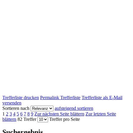
Trefferliste drucken
Permalink Trefferliste
Trefferliste als E-Mail
versenden
Sortieren nach
aufsteigend sortieren
1
2
3
4
5
6
7
8
9
Zur nächsten Seite blättern
Zur letzten Seite
blättern
82 Treffer
Treffer pro Seite
Suchergebnis