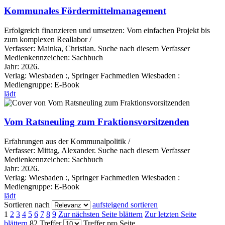
Kommunales Fördermittelmanagement
Erfolgreich finanzieren und umsetzen: Vom einfachen Projekt bis
zum komplexen Reallabor /
Verfasser:
Mainka, Christian.
Suche nach diesem Verfasser
Medienkennzeichen:
Sachbuch
Jahr:
2026.
Verlag:
Wiesbaden :, Springer Fachmedien Wiesbaden :
Mediengruppe:
E-Book
lädt
Vom Ratsneuling zum Fraktionsvorsitzenden
Erfahrungen aus der Kommunalpolitik /
Verfasser:
Mittag, Alexander.
Suche nach diesem Verfasser
Medienkennzeichen:
Sachbuch
Jahr:
2026.
Verlag:
Wiesbaden :, Springer Fachmedien Wiesbaden :
Mediengruppe:
E-Book
lädt
Sortieren nach
aufsteigend sortieren
1
2
3
4
5
6
7
8
9
Zur nächsten Seite blättern
Zur letzten Seite
blättern
82 Treffer
Treffer pro Seite