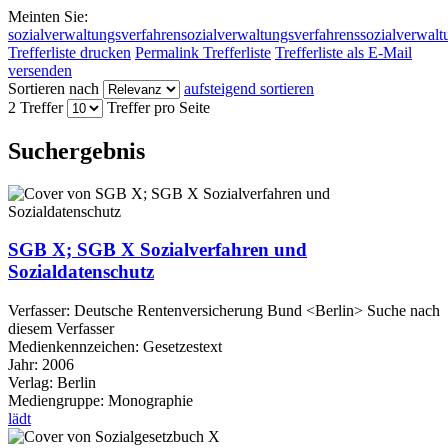
Meinten Sie:
sozialverwaltungsverfahren
sozialverwaltungsverfahrens
sozialverwalt
Trefferliste drucken
Permalink Trefferliste
Trefferliste als E-Mail
versenden
Sortieren nach
aufsteigend sortieren
2 Treffer
Treffer pro Seite
Suchergebnis
SGB X; SGB X Sozialverfahren und
Sozialdatenschutz
Verfasser:
Deutsche Rentenversicherung Bund <Berlin>
Suche nach
diesem Verfasser
Medienkennzeichen:
Gesetzestext
Jahr:
2006
Verlag:
Berlin
Mediengruppe:
Monographie
lädt