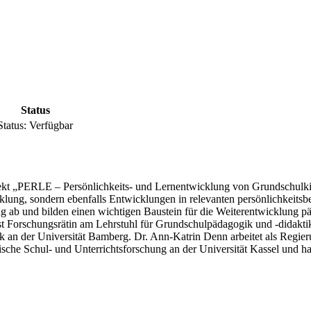
Status
Status:
Verfügbar
ekt „PERLE – Persönlichkeits- und Lernentwicklung von Grundschulk
icklung, sondern ebenfalls Entwicklungen in relevanten persönlichkeit
 ab und bilden einen wichtigen Baustein für die Weiterentwicklung pä
st Forschungsrätin am Lehrstuhl für Grundschulpädagogik und -didaktik
k an der Universität Bamberg. Dr. Ann‐Katrin Denn arbeitet als Regie
ische Schul- und Unterrichtsforschung an der Universität Kassel und h