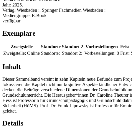
Jahr:
2025.
Verlag:
Wiesbaden :, Springer Fachmedien Wiesbaden :
Mediengruppe:
E-Book
verfügbar
Exemplare
Zweigstelle
Standorte
Standort 2
Vorbestellungen
Frist
Zweigstelle:
Online
Standorte:
Standort 2:
Vorbestellungen:
0
Frist:
Inhalt
Dieser Sammelband vereint in zehn Kapiteln neue Befunde zum Proj
fokussieren die Kapitel nicht nur kognitive Aspekte kindlicher Entw
decken die Beiträge verschiedene Dimensionen der Grundschulbildung
Grundschulunterricht. Die Herausgeber*innen Dr. Caroline Theurer i
Hess ist Professorin für Grundschulpädagogik und Grundschuldidakti
Sicherheit (HöMS). Prof. Dr. Frank Lipowsky ist Professor für Empir
geleitet.
Details