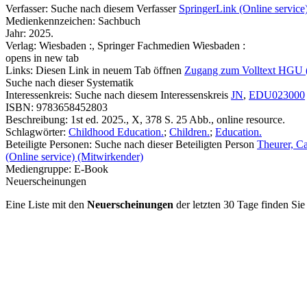
Verfasser:
Suche nach diesem Verfasser
SpringerLink (Online service
Medienkennzeichen:
Sachbuch
Jahr:
2025.
Verlag:
Wiesbaden :, Springer Fachmedien Wiesbaden :
opens in new tab
Links:
Diesen Link in neuem Tab öffnen
Zugang zum Volltext HGU 
Suche nach dieser Systematik
Interessenkreis:
Suche nach diesem Interessenskreis
JN
,
EDU023000
ISBN:
9783658452803
Beschreibung:
1st ed. 2025., X, 378 S. 25 Abb., online resource.
Schlagwörter:
Childhood Education.
;
Children.
;
Education.
Beteiligte Personen:
Suche nach dieser Beteiligten Person
Theurer, Ca
(Online service) (Mitwirkender)
Mediengruppe:
E-Book
Neuerscheinungen
Eine Liste mit den
Neuerscheinungen
der letzten 30 Tage finden Si