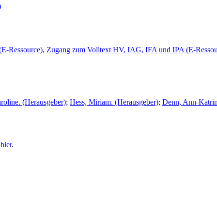
)
(E-Ressource)
,
Zugang zum Volltext HV, IAG, IFA und IPA (E-Ressou
roline. (Herausgeber)
;
Hess, Miriam. (Herausgeber)
;
Denn, Ann-Katrin
e
hier
.