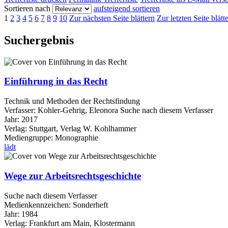
Sortieren nach
aufsteigend sortieren
1
2
3
4
5
6
7
8
9
10
Zur nächsten Seite blättern
Zur letzten Seite blätt
Suchergebnis
Einführung in das Recht
Technik und Methoden der Rechtsfindung
Verfasser:
Kohler-Gehrig, Eleonora
Suche nach diesem Verfasser
Jahr:
2017
Verlag:
Stuttgart, Verlag W. Kohlhammer
Mediengruppe:
Monographie
lädt
Wege zur Arbeitsrechtsgeschichte
Suche nach diesem Verfasser
Medienkennzeichen:
Sonderheft
Jahr:
1984
Verlag:
Frankfurt am Main, Klostermann