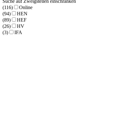
Suche auf Zweigstellen einschränken
(116)
Online
(94)
HEN
(89)
HEF
(26)
HV
(3)
IFA