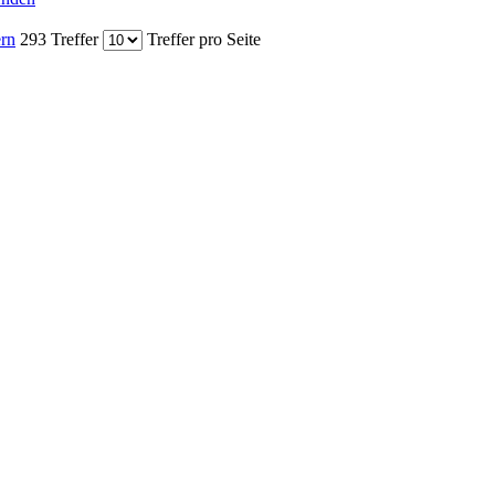
ern
293 Treffer
Treffer pro Seite