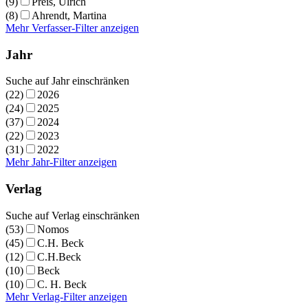
(9)
Preis, Ulrich
(8)
Ahrendt, Martina
Mehr Verfasser-Filter anzeigen
Jahr
Suche auf Jahr einschränken
(22)
2026
(24)
2025
(37)
2024
(22)
2023
(31)
2022
Mehr Jahr-Filter anzeigen
Verlag
Suche auf Verlag einschränken
(53)
Nomos
(45)
C.H. Beck
(12)
C.H.Beck
(10)
Beck
(10)
C. H. Beck
Mehr Verlag-Filter anzeigen