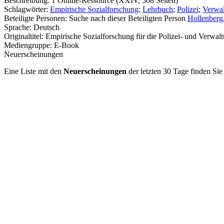
Beschreibung:
1 Online-Ressource (XXIV, 508 Seiten)
Schlagwörter:
Empirische Sozialforschung
;
Lehrbuch
;
Polizei
;
Verwa
Beteiligte Personen:
Suche nach dieser Beteiligten Person
Hollenberg
Sprache:
Deutsch
Originaltitel:
Empirische Sozialforschung für die Polizei- und Verwal
Mediengruppe:
E-Book
Neuerscheinungen
Eine Liste mit den
Neuerscheinungen
der letzten 30 Tage finden Si