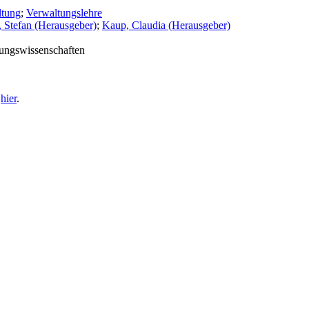
ltung
;
Verwaltungslehre
, Stefan (Herausgeber)
;
Kaup, Claudia (Herausgeber)
tungswissenschaften
e
hier
.