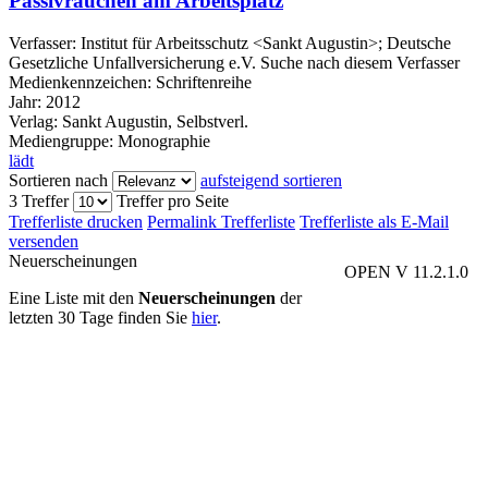
Passivrauchen am Arbeitsplatz
Verfasser:
Institut für Arbeitsschutz <Sankt Augustin>
;
Deutsche
Gesetzliche Unfallversicherung e.V.
Suche nach diesem Verfasser
Medienkennzeichen:
Schriftenreihe
Jahr:
2012
Verlag:
Sankt Augustin, Selbstverl.
Mediengruppe:
Monographie
lädt
Sortieren nach
aufsteigend sortieren
3 Treffer
Treffer pro Seite
Trefferliste drucken
Permalink Trefferliste
Trefferliste als E-Mail
versenden
Neuerscheinungen
OPEN V 11.2.1.0
Eine Liste mit den
Neuerscheinungen
der
letzten 30 Tage finden Sie
hier
.