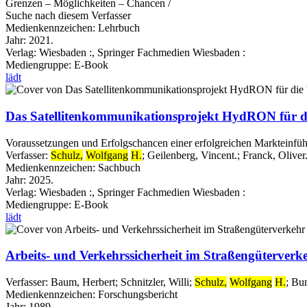
Grenzen – Möglichkeiten – Chancen /
Suche nach diesem Verfasser
Medienkennzeichen:
Lehrbuch
Jahr:
2021.
Verlag:
Wiesbaden :, Springer Fachmedien Wiesbaden :
Mediengruppe:
E-Book
lädt
Das Satellitenkommunikationsprojekt HydRON für di
Voraussetzungen und Erfolgschancen einer erfolgreichen Markteinführu
Verfasser:
Schulz,
Wolfgang
H.
;
Geilenberg, Vincent.
;
Franck, Oliver
Medienkennzeichen:
Sachbuch
Jahr:
2025.
Verlag:
Wiesbaden :, Springer Fachmedien Wiesbaden :
Mediengruppe:
E-Book
lädt
Arbeits- und Verkehrssicherheit im Straßengüterverk
Verfasser:
Baum, Herbert
;
Schnitzler, Willi
;
Schulz,
Wolfgang
H.
;
Bun
Medienkennzeichen:
Forschungsbericht
Jahr:
1989