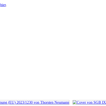
e
hier
.