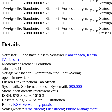
Frist:
HEF
5.080.000.Ka
2:
0
Verfügb
Zweigstelle:
Standorte:
Standort
Vorbestellungen:
Status:
Frist:
HEF
5.080.000.Ka
2:
0
Verfügb
Zweigstelle:
Standorte:
Standort
Vorbestellungen:
Status:
Frist:
HEF
5.080.000.Ka
2:
0
Verfügb
Zweigstelle:
Standorte:
Standort
Vorbestellungen:
Status:
Frist:
HEF
5.080.000.Ka
2:
0
Präsenz
Details
Verfasser:
Suche nach diesem Verfasser
Kanzenbach, Katrin
(Verfasser)
Medienkennzeichen:
Lehrbuch
Jahr:
[2021]
Verlag:
Wiesbaden, Kommunal- und Schul-Verlag
opens in new tab
Diesen Link in neuem Tab öffnen
Systematik:
Suche nach dieser Systematik
080.000
Suche nach diesem Interessenskreis
ISBN:
978-3-8293-1616-3
Beschreibung:
237 Seiten, Illustrationen
Reihe:
KSV Verwaltungspraxis
Schlagwörter:
Arbeitsrecht
;
Dienstrecht
;
Public Management
;