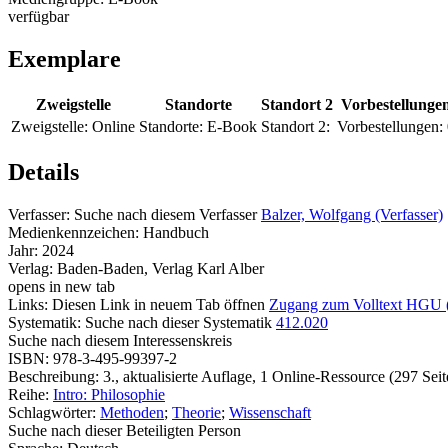
verfügbar
Exemplare
Zweigstelle
Standorte
Standort 2
Vorbestellunge
Zweigstelle:
Online
Standorte:
E-Book
Standort 2:
Vorbestellungen:
Details
Verfasser:
Suche nach diesem Verfasser
Balzer, Wolfgang (Verfasser)
Medienkennzeichen:
Handbuch
Jahr:
2024
Verlag:
Baden-Baden, Verlag Karl Alber
opens in new tab
Links:
Diesen Link in neuem Tab öffnen
Zugang zum Volltext HGU 
Systematik:
Suche nach dieser Systematik
412.020
Suche nach diesem Interessenskreis
ISBN:
978-3-495-99397-2
Beschreibung:
3., aktualisierte Auflage, 1 Online-Ressource (297 Seit
Reihe:
Intro: Philosophie
Schlagwörter:
Methoden
;
Theorie
;
Wissenschaft
Suche nach dieser Beteiligten Person