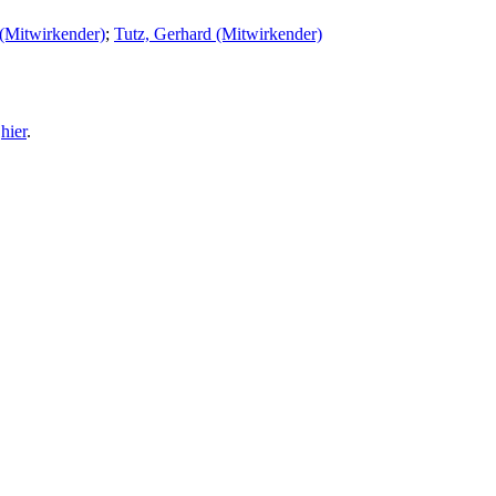
s (Mitwirkender)
;
Tutz, Gerhard (Mitwirkender)
e
hier
.