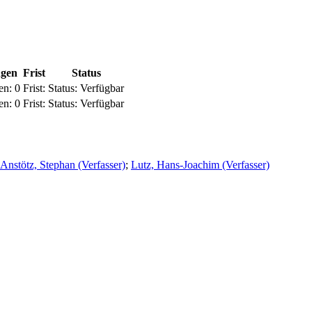
ngen
Frist
Status
en:
0
Frist:
Status:
Verfügbar
en:
0
Frist:
Status:
Verfügbar
Anstötz, Stephan (Verfasser)
;
Lutz, Hans-Joachim (Verfasser)