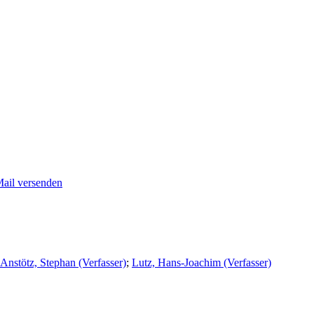
Mail versenden
Anstötz, Stephan (Verfasser)
;
Lutz, Hans-Joachim (Verfasser)