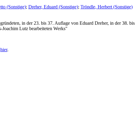
to (Sonstige)
;
Dreher, Eduard (Sonstige)
;
Tröndle, Herbert (Sonstige)
ndeten, in der 23. bis 37. Auflage von Eduard Dreher, in der 38. bis
s-Joachim Lutz bearbeiteten Werks"
e
hier
.