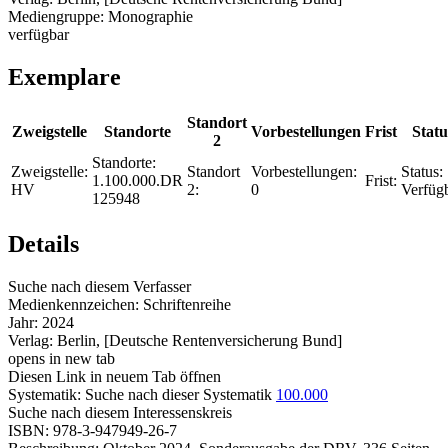
Mediengruppe:
Monographie
verfügbar
Exemplare
Standort
Zweigstelle
Standorte
Vorbestellungen
Frist
Statu
2
Standorte:
Zweigstelle:
Standort
Vorbestellungen:
Status:
1.100.000.DR
Frist:
HV
2:
0
Verfüg
125948
Details
Suche nach diesem Verfasser
Medienkennzeichen:
Schriftenreihe
Jahr:
2024
Verlag:
Berlin, [Deutsche Rentenversicherung Bund]
opens in new tab
Diesen Link in neuem Tab öffnen
Systematik:
Suche nach dieser Systematik
100.000
Suche nach diesem Interessenskreis
ISBN:
978-3-947949-26-7