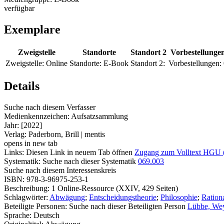
verfügbar
Exemplare
Zweigstelle
Standorte
Standort 2
Vorbestellunge
Zweigstelle:
Online
Standorte:
E-Book
Standort 2:
Vorbestellungen:
Details
Suche nach diesem Verfasser
Medienkennzeichen:
Aufsatzsammlung
Jahr:
[2022]
Verlag:
Paderborn, Brill | mentis
opens in new tab
Links:
Diesen Link in neuem Tab öffnen
Zugang zum Volltext HGU 
Systematik:
Suche nach dieser Systematik
069.003
Suche nach diesem Interessenskreis
ISBN:
978-3-96975-253-1
Beschreibung:
1 Online-Ressource (XXIV, 429 Seiten)
Schlagwörter:
Abwägung
;
Entscheidungstheorie
;
Philosophie
;
Rationa
Beteiligte Personen:
Suche nach dieser Beteiligten Person
Lübbe, We
Sprache:
Deutsch