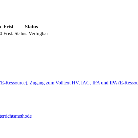
n
Frist
Status
0
Frist:
Status:
Verfügbar
(E-Ressource)
,
Zugang zum Volltext HV, IAG, IFA und IPA (E-Ressou
errichtsmethode