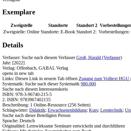
Exemplare
Zweigstelle
Standorte
Standort 2
Vorbestellunge
Zweigstelle:
Online
Standorte:
E-Book
Standort 2:
Vorbestellungen:
Details
Verfasser:
Suche nach diesem Verfasser
Groß, Harald (Verfasser)
Jahr:
[2022]
Verlag:
Offenbach, GABAL Verlag
opens in new tab
Links:
Diesen Link in neuem Tab öffnen
Zugang zum Volltext HGU 
Systematik:
Suche nach dieser Systematik
980.000
Suche nach diesem Interessenskreis
ISBN:
978-3-96740-215-5
2. ISBN:
9783967402155
Beschreibung:
1 Online-Ressource (256 Seiten)
Schlagwörter:
Didaktik
;
Erwachsenenbildung
;
Kurs
;
Lerntechnik
;
Unt
Suche nach dieser Beteiligten Person
Sprache:
Deutsch
Originaltitel:
Lernwirksame Seminare entwickeln und durchführen