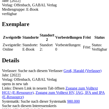
Jahr:
[2022]
Verlag:
Offenbach, GABAL Verlag
Mediengruppe:
E-Book
verfügbar
Exemplare
Standort
Zweigstelle
Standorte
Vorbestellungen
Frist
Status
2
Zweigstelle:
Standorte:
Standort
Vorbestellungen:
Status:
Frist:
Online
E-Book
2:
0
Verfügbar
Details
Verfasser:
Suche nach diesem Verfasser
Groß, Harald (Verfasser)
Jahr:
[2022]
Verlag:
Offenbach, GABAL Verlag
opens in new tab
Links:
Diesen Link in neuem Tab öffnen
Zugang zum Volltext
HGU (E-Ressource)
,
Zugang zum Volltext HV, IAG, IFA und IPA
(E-Ressource)
Systematik:
Suche nach dieser Systematik
980.000
Suche nach diesem Interessenskreis