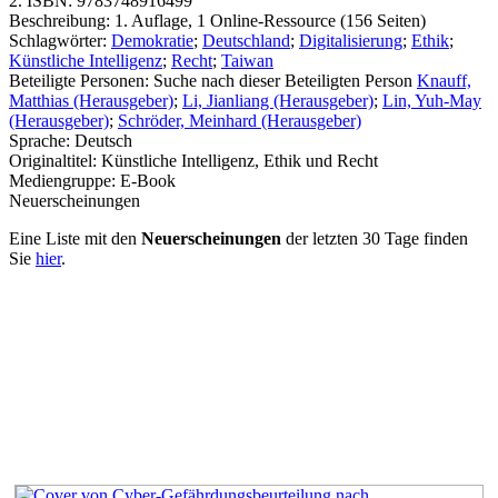
2. ISBN:
9783748916499
Beschreibung:
1. Auflage, 1 Online-Ressource (156 Seiten)
Schlagwörter:
Demokratie
;
Deutschland
;
Digitalisierung
;
Ethik
;
Künstliche Intelligenz
;
Recht
;
Taiwan
Beteiligte Personen:
Suche nach dieser Beteiligten Person
Knauff,
Matthias (Herausgeber)
;
Li, Jianliang (Herausgeber)
;
Lin, Yuh-May
(Herausgeber)
;
Schröder, Meinhard (Herausgeber)
Sprache:
Deutsch
Originaltitel:
Künstliche Intelligenz, Ethik und Recht
Mediengruppe:
E-Book
Neuerscheinungen
Eine Liste mit den
Neuerscheinungen
der letzten 30 Tage finden
Sie
hier
.