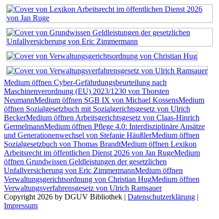
Medium öffnen Cyber-Gefährdungsbeurteilung nach
Maschinenverordnung (EU) 2023/1230 von Thorsten
Neumann
Medium öffnen SGB IX von Michael Kossens
Medium
öffnen Sozialgesetzbuch mit Sozialgerichtsgesetz von Ulrich
Becker
Medium öffnen Arbeitsgerichtsgesetz von Claas-Hinrich
Germelmann
Medium öffnen Pflege 4.0: Interdisziplinäre Ansätze
und Generationenwechsel von Stefanie Häußler
Medium öffnen
Sozialgesetzbuch von Thomas Brandt
Medium öffnen Lexikon
Arbeitsrecht im öffentlichen Dienst 2026 von Jan Ruge
Medium
öffnen Grundwissen Geldleistungen der gesetzlichen
Unfallversicherung von Eric Zimmermann
Medium öffnen
Verwaltungsgerichtsordnung von Christian Hug
Medium öffnen
Verwaltungsverfahrensgesetz von Ulrich Ramsauer
Copyright 2026 by DGUV Bibliothek
|
Datenschutzerklärung
|
Impressum