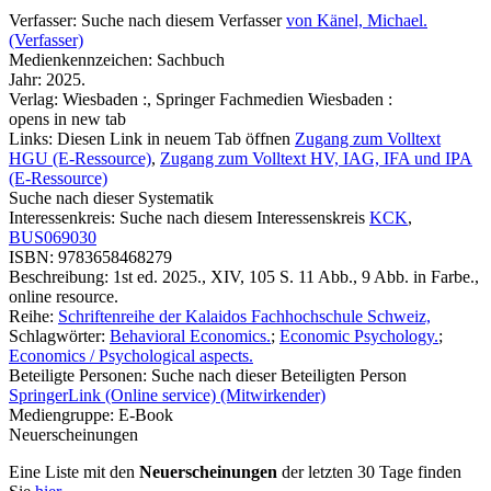
Verfasser:
Suche nach diesem Verfasser
von Känel, Michael.
(Verfasser)
Medienkennzeichen:
Sachbuch
Jahr:
2025.
Verlag:
Wiesbaden :, Springer Fachmedien Wiesbaden :
opens in new tab
Links:
Diesen Link in neuem Tab öffnen
Zugang zum Volltext
HGU (E-Ressource)
,
Zugang zum Volltext HV, IAG, IFA und IPA
(E-Ressource)
Suche nach dieser Systematik
Interessenkreis:
Suche nach diesem Interessenskreis
KCK
,
BUS069030
ISBN:
9783658468279
Beschreibung:
1st ed. 2025., XIV, 105 S. 11 Abb., 9 Abb. in Farbe.,
online resource.
Reihe:
Schriftenreihe der Kalaidos Fachhochschule Schweiz,
Schlagwörter:
Behavioral Economics.
;
Economic Psychology.
;
Economics / Psychological aspects.
Beteiligte Personen:
Suche nach dieser Beteiligten Person
SpringerLink (Online service) (Mitwirkender)
Mediengruppe:
E-Book
Neuerscheinungen
Eine Liste mit den
Neuerscheinungen
der letzten 30 Tage finden