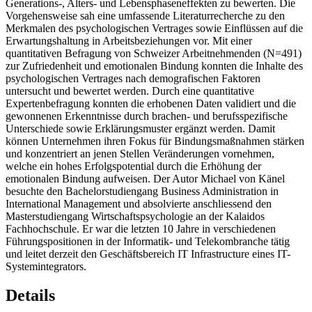
Generations-, Alters- und Lebensphaseneffekten zu bewerten. Die
Vorgehensweise sah eine umfassende Literaturrecherche zu den
Merkmalen des psychologischen Vertrages sowie Einflüssen auf die
Erwartungshaltung in Arbeitsbeziehungen vor. Mit einer
quantitativen Befragung von Schweizer Arbeitnehmenden (N=491)
zur Zufriedenheit und emotionalen Bindung konnten die Inhalte des
psychologischen Vertrages nach demografischen Faktoren
untersucht und bewertet werden. Durch eine quantitative
Expertenbefragung konnten die erhobenen Daten validiert und die
gewonnenen Erkenntnisse durch brachen- und berufsspezifische
Unterschiede sowie Erklärungsmuster ergänzt werden. Damit
können Unternehmen ihren Fokus für Bindungsmaßnahmen stärken
und konzentriert an jenen Stellen Veränderungen vornehmen,
welche ein hohes Erfolgspotential durch die Erhöhung der
emotionalen Bindung aufweisen. Der Autor Michael von Känel
besuchte den Bachelorstudiengang Business Administration in
International Management und absolvierte anschliessend den
Masterstudiengang Wirtschaftspsychologie an der Kalaidos
Fachhochschule. Er war die letzten 10 Jahre in verschiedenen
Führungspositionen in der Informatik- und Telekombranche tätig
und leitet derzeit den Geschäftsbereich IT Infrastructure eines IT-
Systemintegrators.
Details