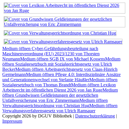
Medium öffnen Cyber-Gefährdungsbeurteilung nach
Maschinenverordnung (EU) 2023/1230 von Thorsten
Neumann
Medium öffnen SGB IX von Michael Kossens
Medium
öffnen Sozialgesetzbuch mit Sozialgerichtsgesetz von Ulrich
Becker
Medium öffnen Arbeitsgerichtsgesetz von Claas-Hinrich
Germelmann
Medium öffnen Pflege 4.0: Interdisziplinäre Ansätze
und Generationenwechsel von Stefanie Häußler
Medium öffnen
Sozialgesetzbuch von Thomas Brandt
Medium öffnen Lexikon
Arbeitsrecht im öffentlichen Dienst 2026 von Jan Ruge
Medium
öffnen Grundwissen Geldleistungen der gesetzlichen
Unfallversicherung von Eric Zimmermann
Medium öffnen
Verwaltungsgerichtsordnung von Christian Hug
Medium öffnen
Verwaltungsverfahrensgesetz von Ulrich Ramsauer
Copyright 2026 by DGUV Bibliothek
|
Datenschutzerklärung
|
Impressum